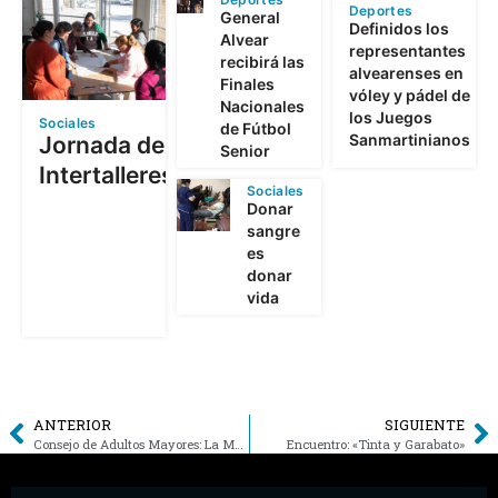
Deportes
General
Definidos los
Alvear
representantes
recibirá las
alvearenses en
Finales
vóley y pádel de
Nacionales
los Juegos
Sociales
de Fútbol
Sanmartinianos
Jornada de
Senior
Intertalleres
Sociales
Donar
sangre
es
donar
vida
ANTERIOR
SIGUIENTE
Consejo de Adultos Mayores: La Municipalidad fortalece políticas de acompañamiento
Encuentro: «Tinta y Garabato»