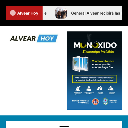
rnada de Intertalleres
Alvear Hoy
General Alvear recibirá las Finale