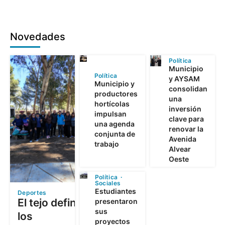
Novedades
Política
Municipio
Política
y AYSAM
Municipio y
consolidan
productores
una
hortícolas
inversión
impulsan
clave para
una agenda
renovar la
conjunta de
Avenida
trabajo
Alvear
Oeste
Política
Sociales
Estudiantes
Deportes
El tejo definió a
presentaron
sus
los
proyectos