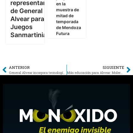
representantes
en la
muestra de
de General
mitad de
Alvear para los
temporada
Juegos
de Mendoza
Futura
Sanmartinianos
ANTERIOR
SIGUIENTE
General Alvear incorpora tecnología para agilizar denuncias y fortalecer la prevención del delito
Más educación para Alvear: Molero recorrió los últimos avances en el Polo Educativo