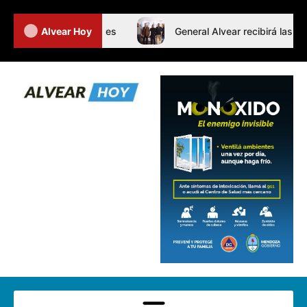
Jornada de Intertalleres
Alvear Hoy
General Alvear recibirá las Fina