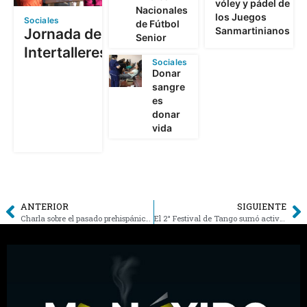
vóley y pádel de
Nacionales
los Juegos
Sociales
de Fútbol
Sanmartinianos
Jornada de
Senior
Intertalleres
Sociales
Donar
sangre
es
donar
vida
ANTERIOR
SIGUIENTE
Charla sobre el pasado prehispánico en el Museo Salvador Calafat
El 2° Festival de Tango sumó actividades durante tres jornadas