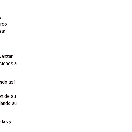
y
ardo
ear
avanzar
ciones a
ando así
ón de su
idando su
adas y