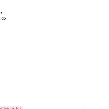
al
jido