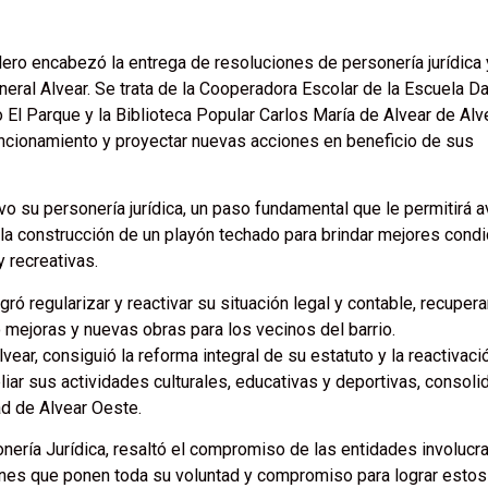
lero encabezó la entrega de resoluciones de personería jurídica 
eneral Alvear. Se trata de la Cooperadora Escolar de la Escuela D
 El Parque y la Biblioteca Popular Carlos María de Alvear de Alv
uncionamiento y proyectar nuevas acciones en beneficio de sus
 su personería jurídica, un paso fundamental que le permitirá 
la construcción de un playón techado para brindar mejores condi
 recreativas.
ogró regularizar y reactivar su situación legal y contable, recuper
 mejoras y nuevas obras para los vecinos del barrio.
lvear, consiguió la reforma integral de su estatuto y la reactivaci
pliar sus actividades culturales, educativas y deportivas, consol
d de Alvear Oeste.
onería Jurídica, resaltó el compromiso de las entidades involucr
iones que ponen toda su voluntad y compromiso para lograr estos