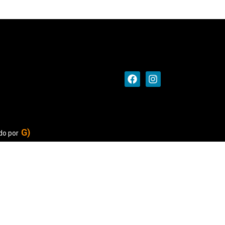
G)
do por