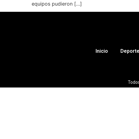
equipos pudieron […]
Inicio
Deport
Todos