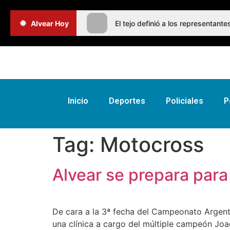
Alvear Hoy
El tejo definió a los representan
Inicio
Deportes
Policiales
P
Tag:
Motocross
Alvear se prepara par
De cara a la 3ª fecha del Campeonato Argenti
una clínica a cargo del múltiple campeón Joaq