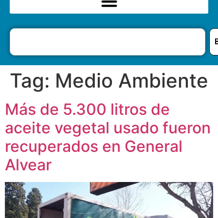
Tag:
Medio Ambiente
Más de 5.300 litros de
aceite vegetal usado fueron
recuperados en General
Alvear