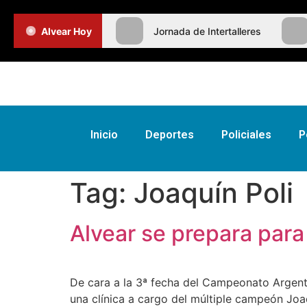
Alvear Hoy
Jornada de Intertalleres
Inicio
Deportes
Policiales
P
Tag:
Joaquín Poli
Alvear se prepara par
De cara a la 3ª fecha del Campeonato Argenti
una clínica a cargo del múltiple campeón Joaq