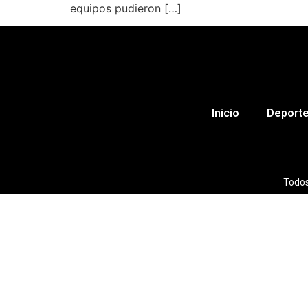
equipos pudieron […]
Inicio
Deport
Todos