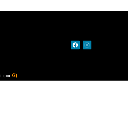
G)
do por