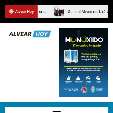
Jornada de Intertalleres
Alvear Hoy
General Alvear recibirá las F