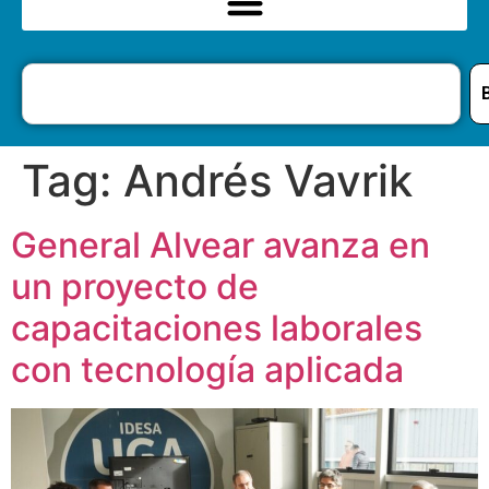
Tag:
Andrés Vavrik
General Alvear avanza en
un proyecto de
capacitaciones laborales
con tecnología aplicada