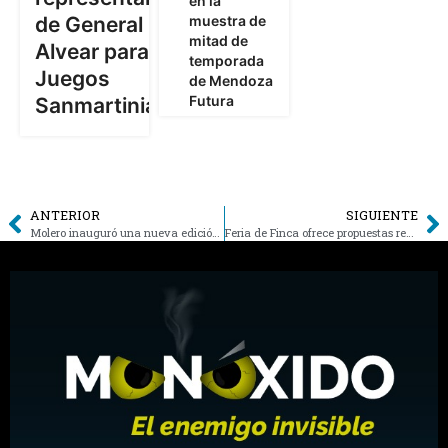
en la
muestra de
de General
mitad de
Alvear para los
temporada
Juegos
de Mendoza
Futura
Sanmartinianos
ANTERIOR
SIGUIENTE
Molero inauguró una nueva edición de la Fiesta Nacional de la Ganadería en General Alvear
Feria de Finca ofrece propuestas recreativas, culturales y gastronómicas