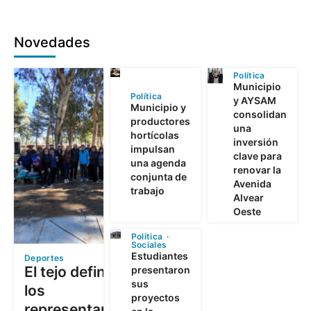
Novedades
Política
Municipio
Política
y AYSAM
Municipio y
consolidan
productores
una
hortícolas
inversión
impulsan
clave para
una agenda
renovar la
conjunta de
Avenida
trabajo
Alvear
Oeste
Política
Sociales
Estudiantes
Deportes
El tejo definió a
presentaron
sus
los
proyectos
representantes