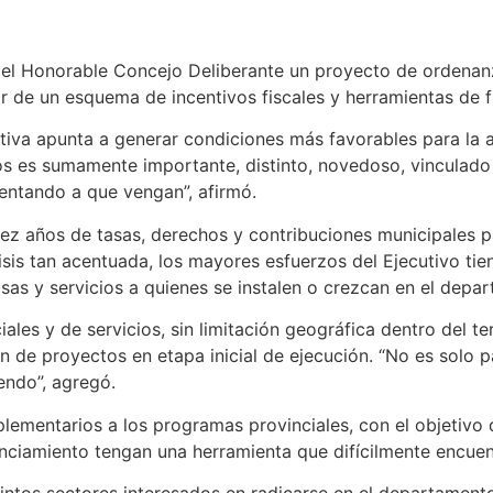
n el Honorable Concejo Deliberante un proyecto de ordenan
r de un esquema de incentivos fiscales y herramientas de f
ciativa apunta a generar condiciones más favorables para l
 es sumamente importante, distinto, novedoso, vinculado 
entando a que vengan”, afirmó.
diez años de tasas, derechos y contribuciones municipales
isis tan acentuada, los mayores esfuerzos del Ejecutivo t
as y servicios a quienes se instalen o crezcan en el depa
ciales y de servicios, sin limitación geográfica dentro del t
n de proyectos en etapa inicial de ejecución. “No es solo p
endo”, agregó.
lementarios a los programas provinciales, con el objetivo 
iamiento tengan una herramienta que difícilmente encuentre
tos sectores interesados en radicarse en el departamento, 