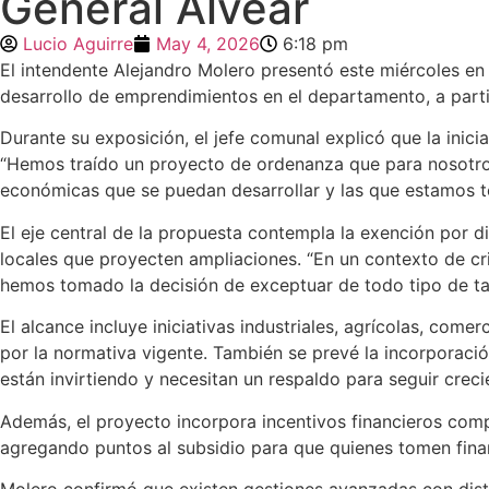
General Alvear
Lucio Aguirre
May 4, 2026
6:18 pm
El intendente Alejandro Molero presentó este miércoles e
desarrollo de emprendimientos en el departamento, a parti
Durante su exposición, el jefe comunal explicó que la ini
“Hemos traído un proyecto de ordenanza que para nosotros
económicas que se puedan desarrollar y las que estamos t
El eje central de la propuesta contempla la exención por 
locales que proyecten ampliaciones. “En un contexto de cr
hemos tomado la decisión de exceptuar de todo tipo de tas
El alcance incluye iniciativas industriales, agrícolas, comer
por la normativa vigente. También se prevé la incorporació
están invirtiendo y necesitan un respaldo para seguir creci
Además, el proyecto incorpora incentivos financieros comp
agregando puntos al subsidio para que quienes tomen financ
Molero confirmó que existen gestiones avanzadas con distin