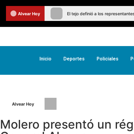
Alvear Hoy
El tejo definió a los representan
Inicio
Deportes
Policiales
P
Alvear Hoy
El tejo definió a los representante
Molero presentó un rég