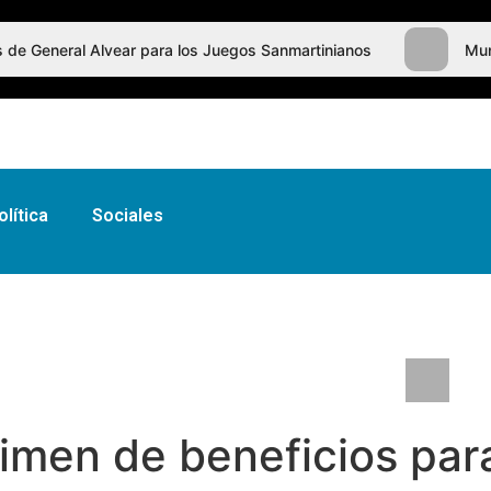
tes de General Alvear para los Juegos Sanmartinianos
Mun
olítica
Sociales
s de General Alvear para los Juegos Sanmartinianos
Mun
imen de beneficios para