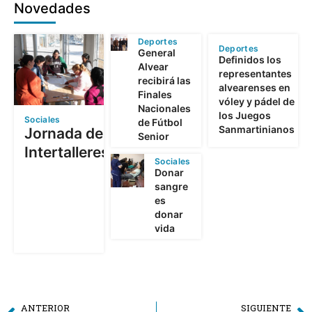
Novedades
Deportes
Deportes
General
Definidos los
Alvear
representantes
recibirá las
alvearenses en
Finales
vóley y pádel de
Nacionales
los Juegos
Sociales
de Fútbol
Sanmartinianos
Jornada de
Senior
Intertalleres
Sociales
Donar
sangre
es
donar
vida
ANTERIOR
SIGUIENTE