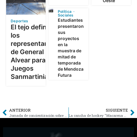
Oeste
Política
Sociales
Estudiantes
Deportes
El tejo definió a
presentaron
sus
los
proyectos
representantes
en la
muestra de
de General
mitad de
Alvear para los
temporada
Juegos
de Mendoza
Futura
Sanmartinianos
ANTERIOR
SIGUIENTE
Jornada de concientización sobre consumos problemáticos y prevención
La cancha de hockey “Macarena Rodríguez” sumó iluminación y proyecta nuevas mejoras