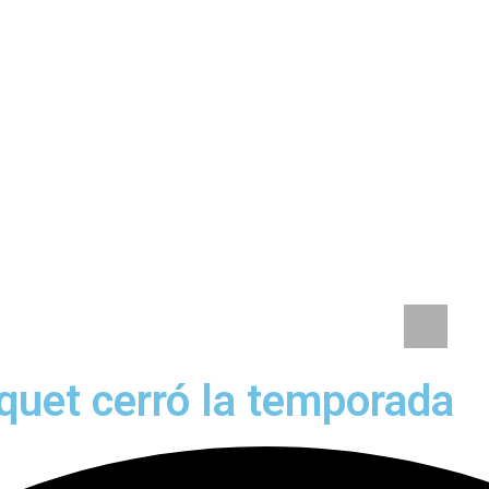
s de General Alvear para los Juegos Sanmartinianos
Mun
quet cerró la temporada