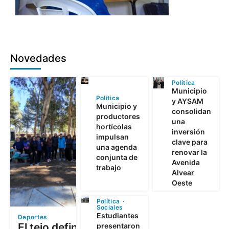
Novedades
Política
Municipio
Política
y AYSAM
Municipio y
consolidan
productores
una
hortícolas
inversión
impulsan
clave para
una agenda
renovar la
conjunta de
Avenida
trabajo
Alvear
Oeste
Política
Sociales
Estudiantes
Deportes
El tejo definió a
presentaron