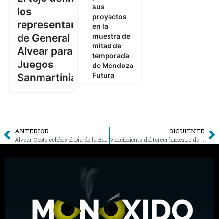
sus
los
proyectos
representantes
en la
muestra de
de General
mitad de
Alvear para los
temporada
Juegos
de Mendoza
Futura
Sanmartinianos
ANTERIOR
SIGUIENTE
Alvear Oeste celebró el Día de la Bandera
Vencimiento del tercer bimestre de tasas municipales