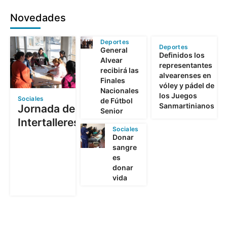
Novedades
Deportes
Deportes
General
Definidos los
Alvear
representantes
recibirá las
alvearenses en
Finales
vóley y pádel de
Nacionales
los Juegos
Sociales
de Fútbol
Sanmartinianos
Jornada de
Senior
Intertalleres
Sociales
Donar
sangre
es
donar
vida