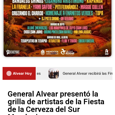
rnada de Intertalleres
Alvear Hoy
General Alvear recibirá las Finale
General Alvear presentó la
grilla de artistas de la Fiesta
de la Cerveza del Sur