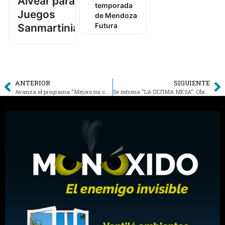
Alvear para los
temporada
Juegos
de Mendoza
Futura
Sanmartinianos
ANTERIOR
SIGUIENTE
Avanza el programa “Mejoro mi casa” con nuevas soluciones habitacionales en General Alvear
Se estrena “LA ÚLTIMA MESA”. Obra en homenaje al Dia del Trabajador