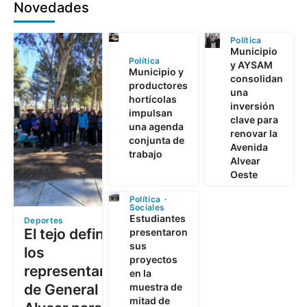
Novedades
Política
Municipio
Política
y AYSAM
Municipio y
consolidan
productores
una
hortícolas
inversión
impulsan
clave para
una agenda
renovar la
conjunta de
Avenida
trabajo
Alvear
Oeste
Política
Sociales
Estudiantes
Deportes
El tejo definió a
presentaron
sus
los
proyectos
representantes
en la
muestra de
de General
mitad de