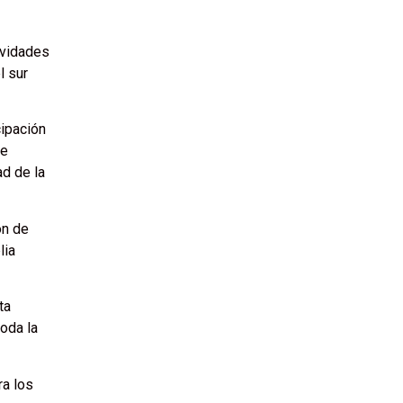
ividades
l sur
cipación
ue
ad de la
on de
lia
ta
toda la
ra los