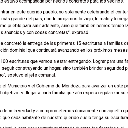
idad estuvo acompañada por hechos concretos para los vecinos.
ntrar en este querido pueblo, no solamente celebrando el conten
a más grande del país, donde arrojamos lo viejo, lo malo y lo neg
mo pueblo para salir adelante, sino que también hemos tenido l
s anuncios y con cosas concretas”, expresó.
e concretó la entrega de las primeras 15 escrituras a familias d
zación dominial que continuará avanzando en los próximos meses
100 escrituras que vamos a estar entregando. Lograr para una fa
 seguir construyendo un hogar, sino también brindar seguridad p
o”, sostuvo el jefe comunal.
e el Municipio y el Gobierno de Mendoza para avanzar en este 
 objetivo es llegar a cada familia que aún espera regularizar su 
, a decir la verdad y a comprometernos únicamente con aquello q
 que cada habitante de nuestro querido suelo tenga su escritura”