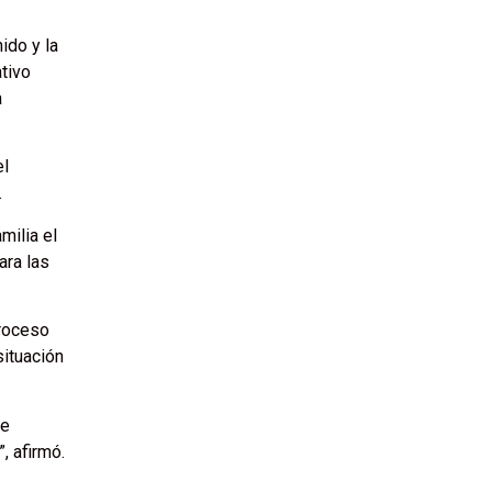
ido y la
ativo
a
el
.
milia el
ara las
proceso
situación
ue
, afirmó.