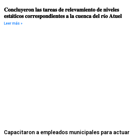
𝐂𝐨𝐧𝐜𝐥𝐮𝐲𝐞𝐫𝐨𝐧 𝐥𝐚𝐬 𝐭𝐚𝐫𝐞𝐚𝐬 𝐝𝐞 𝐫𝐞𝐥𝐞𝐯𝐚𝐦𝐢𝐞𝐧𝐭𝐨 𝐝𝐞 𝐧𝐢𝐯𝐞𝐥𝐞𝐬
𝐞𝐬𝐭𝐚́𝐭𝐢𝐜𝐨𝐬 𝐜𝐨𝐫𝐫𝐞𝐬𝐩𝐨𝐧𝐝𝐢𝐞𝐧𝐭𝐞𝐬 𝐚 𝐥𝐚 𝐜𝐮𝐞𝐧𝐜𝐚 𝐝𝐞𝐥 𝐫𝛊́𝐨 𝐀𝐭𝐮𝐞𝐥
Leer más »
Capacitaron a empleados municipales para actuar