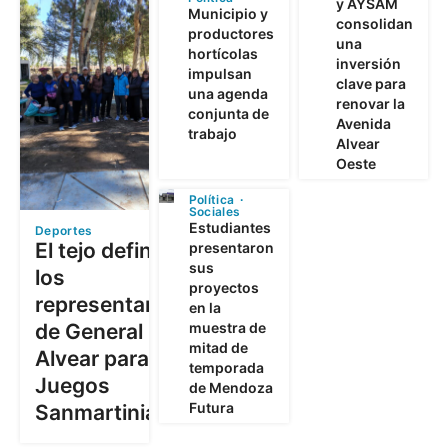
y AYSAM
Municipio y
consolidan
productores
una
hortícolas
inversión
impulsan
clave para
una agenda
renovar la
conjunta de
Avenida
trabajo
Alvear
Oeste
Política
Sociales
Estudiantes
Deportes
El tejo definió a
presentaron
sus
los
proyectos
representantes
en la
muestra de
de General
mitad de
Alvear para los
temporada
Juegos
de Mendoza
Futura
Sanmartinianos