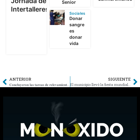
Jornada de
Senior
Intertalleres
Sociales
Donar
sangre
es
donar
vida
ANTERIOR
SIGUIENTE
𝐂𝐨𝐧𝐜𝐥𝐮𝐲𝐞𝐫𝐨𝐧 𝐥𝐚𝐬 𝐭𝐚𝐫𝐞𝐚𝐬 𝐝𝐞 𝐫𝐞𝐥𝐞𝐯𝐚𝐦𝐢𝐞𝐧𝐭𝐨 𝐝𝐞 𝐧𝐢𝐯𝐞𝐥𝐞𝐬 𝐞𝐬𝐭𝐚́𝐭𝐢𝐜𝐨𝐬 𝐜𝐨𝐫𝐫𝐞𝐬𝐩𝐨𝐧𝐝𝐢𝐞𝐧𝐭𝐞𝐬 𝐚 𝐥𝐚 𝐜𝐮𝐞𝐧𝐜𝐚 𝐝𝐞𝐥 𝐫𝛊́𝐨 𝐀𝐭𝐮𝐞𝐥
El municipio llevó la fiesta mundialista al Polideportivo y convocó a una gran cantidad de vecinos