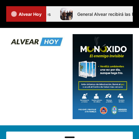
ornada de Intertalleres
Alvear Hoy
General Alvear recibirá las Final