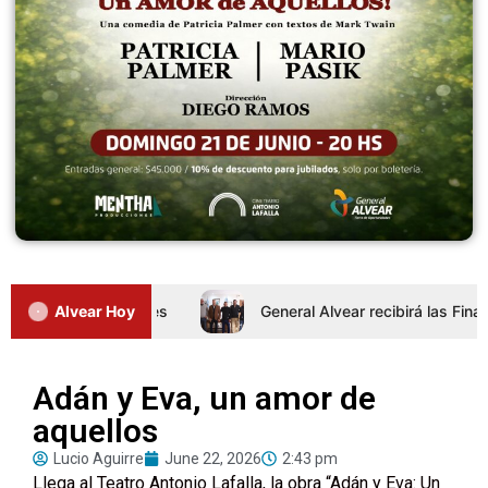
nada de Intertalleres
Alvear Hoy
General Alvear recibirá las Finales
Adán y Eva, un amor de
aquellos
Lucio Aguirre
June 22, 2026
2:43 pm
Llega al Teatro Antonio Lafalla, la obra “Adán y Eva: Un